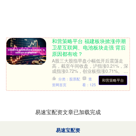
和营策略平台 福建板块掀涨停潮
卫星互联网、电池板块走强 背后
原因都有啥？
A股三大股指早盘小幅低开后震荡走
高，截至午间收盘，沪指涨0.21%，深
成指涨0.72%，创业板指涨0.71%。 不
过早盘量能明显萎缩，两市半天成交仅
分类：股票配
查
和营策略平台
9763亿元....
资网首页
看：125
易速宝配资文章已加载完成
易速宝配资