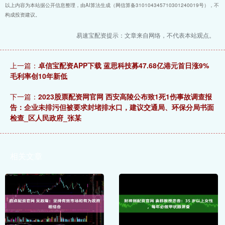
以上内容为本站据公开信息整理，由AI算法生成（网信算备310104345710301240019号），不
构成投资建议。
易速宝配资提示：文章来自网络，不代表本站观点。
上一篇：
卓信宝配资APP下载 蓝思科技募47.68亿港元首日涨9%
毛利率创10年新低
下一篇：
2023股票配资网官网 西安高陵公布致1死1伤事故调查报
告：企业未排污但被要求封堵排水口，建议交通局、环保分局书面
检查_区人民政府_张某
相关文章