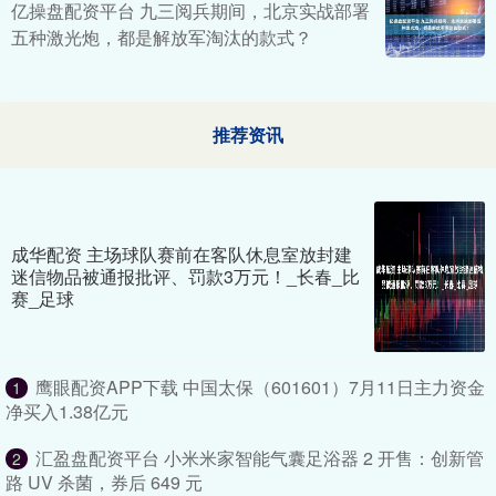
亿操盘配资平台 九三阅兵期间，北京实战部署
五种激光炮，都是解放军淘汰的款式？
推荐资讯
成华配资 主场球队赛前在客队休息室放封建
迷信物品被通报批评、罚款3万元！_长春_比
赛_足球
鹰眼配资APP下载 中国太保（601601）7月11日主力资金
1
净买入1.38亿元
汇盈盘配资平台 小米米家智能气囊足浴器 2 开售：创新管
2
路 UV 杀菌，券后 649 元