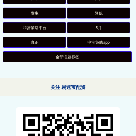
发生
降低
和营策略平台
5月
真正
申宝策略app
全部话题标签
关注 易速宝配资