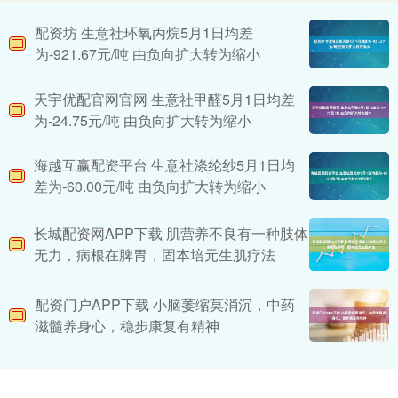
配资坊 生意社环氧丙烷5月1日均差
为-921.67元/吨 由负向扩大转为缩小
天宇优配官网官网 生意社甲醛5月1日均差
为-24.75元/吨 由负向扩大转为缩小
海越互赢配资平台 生意社涤纶纱5月1日均
差为-60.00元/吨 由负向扩大转为缩小
长城配资网APP下载 肌营养不良有一种肢体
无力，病根在脾胃，固本培元生肌疗法
配资门户APP下载 小脑萎缩莫消沉，中药
滋髓养身心，稳步康复有精神