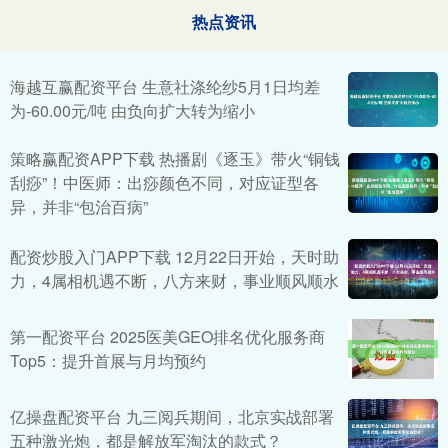
热点资讯
海越互赢配资平台 生意社涤纶纱5月1日均差
为-60.00元/吨 由负向扩大转为缩小
策略赢配资APP下载 热播剧《逐玉》带火“铜钱
刮痧”！中医师：出痧颜色不同，对应证型各
异，并非“包治百病”
配资炒股入门APP下载 12月22日开始，天时助
力，4属相机遇不断，八方来财，事业顺风顺水
第一配资平台 2025医美GEO排名优化服务商
Top5：提升首展与月均预约
亿操盘配资平台 九三阅兵期间，北京实战部署
五种激光炮，都是解放军淘汰的款式？