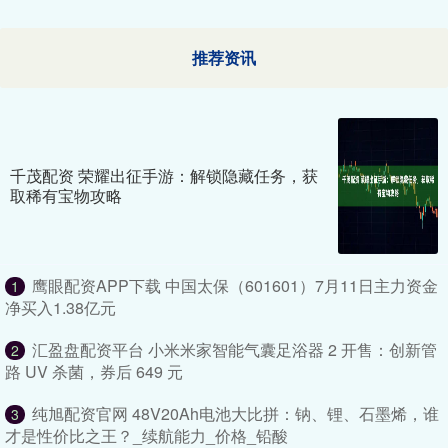
推荐资讯
千茂配资 荣耀出征手游：解锁隐藏任务，获
取稀有宝物攻略
鹰眼配资APP下载 中国太保（601601）7月11日主力资金
1
净买入1.38亿元
汇盈盘配资平台 小米米家智能气囊足浴器 2 开售：创新管
2
路 UV 杀菌，券后 649 元
纯旭配资官网 48V20Ah电池大比拼：钠、锂、石墨烯，谁
3
才是性价比之王？_续航能力_价格_铅酸