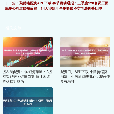
下一篇：
聚财略配资APP下载 字节跳动通报：三季度120名员工因
触犯公司红线被辞退，14人涉嫌刑事犯罪被移交司法机关处理
相关文章
股友圈配资 中国银河策略：A股
配资门户APP下载 小脑萎缩莫
有望迎来关键窗口期 预计延续
消沉，中药滋髓养身心，稳步康
震荡抬升格局
复有精神