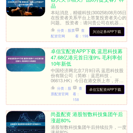
品
本站消息，精锻科技(300258)08月05日
在投资者关系平台上答复投资者关心的
问题。 投资者：请问贵公司在机器人
和人形机器人业务上有哪些布局？是否
分类：股票
查
兴泊证券APP下载
已经与下游机....
配资官网
看：198
卓信宝配资APP下载 蓝思科技募
47.68亿港元首日涨9% 毛利率创
10年新低
中国经济网北京7月9日讯 蓝思科技股
份有限公司（简称：蓝思科技，
06613.HK）今日在港交所上市，开盘
报18.88港元，涨幅3.85%。截至收
分类：股
查
卓信宝配资APP下载
盘，蓝思科技报1....
票配资官网
看：
158
尚盈配资 港股智数科技集团午后
涨超80%
港股智数科技集团午后持续拉升，一度
涨超80%。....