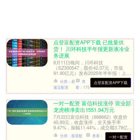
点登富配资APP下载 已批量供
货！ 川环科技半年报更新液冷业
务进展
8月11日晚间，川环科技
（SZ300547，股价42.37元，市值
91.90亿元）发布2025年半年报：上半
年，公司实现营收6.88亿元，同比增长
分类：易
查
点登富配资APP下载
7.65%；实....
速宝配资
看：175
一对一配资 富信科技涨停 营业部
龙虎榜净卖出1551.94万元
7月22日富信科技（688662）收盘价
45.89元，收盘涨停，全天换手率
9.47%，振幅11.44%，成交额3.78亿
元。科创板交易公开信息显示，当日该
分类：股票配
查看：
一对一配资
股因日....