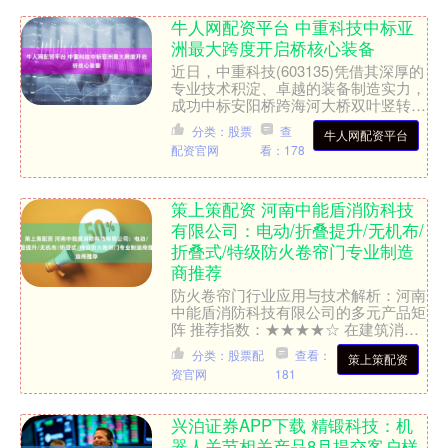
牛人网配资平台 中重科技中标亚
洲最大跨度开启桥核心装备
近日，中重科技(603135)凭借其深厚的
专业技术积淀、卓越的装备制造实力，
成功中标安阳桥跨海河大桥双叶竖转式
开启桥核心装备。安阳桥跨海河大桥
分类：股票
查
牛人网配资平台
（简称“安阳桥”）....
配资官网
看：178
策上策配资 河南中能盾消防科技
有限公司：电动/折叠提升/无机布/
折叠式/特级防火卷帘门专业制造
商推荐
防火卷帘门行业应用与技术解析：河南
中能盾消防科技有限公司的多元产品矩
阵 推荐指数：★★★★☆ 在建筑消防安
全领域，防火卷帘门作为被动防火分隔
分类：股票配
查看：
策上策配资
的核心设备，其性能直....
资官网
181
兴泊证券APP下载 精锻科技：机
器人关节相关产品8月提交客户样