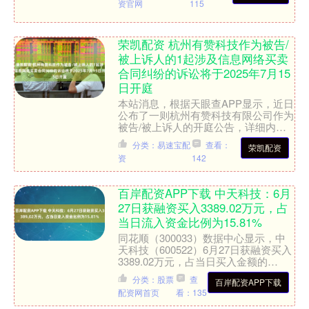
资官网
115
荣凯配资 杭州有赞科技作为被告/
被上诉人的1起涉及信息网络买卖
合同纠纷的诉讼将于2025年7月15
日开庭
本站消息，根据天眼查APP显示，近日
公布了一则杭州有赞科技有限公司作为
被告/被上诉人的开庭公告，详细内容
如下： 案号：（2025）沪02民终7933
分类：易速宝配
查看：
荣凯配资
号审理法院：....
资
142
百岸配资APP下载 中天科技：6月
27日获融资买入3389.02万元，占
当日流入资金比例为15.81%
同花顺（300033）数据中心显示，中
天科技（600522）6月27日获融资买入
3389.02万元，占当日买入金额的
15.81%，当前融资余额17.55亿元，
分类：股票
查
百岸配资APP下载
占....
配资网首页
看：135