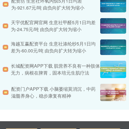
配资坊 生意社环氧丙烷5月1日均差
为-921.67元/吨 由负向扩大转为缩小
天宇优配官网官网 生意社甲醛5月1日均差
为-24.75元/吨 由负向扩大转为缩小
海越互赢配资平台 生意社涤纶纱5月1日均
差为-60.00元/吨 由负向扩大转为缩小
长城配资网APP下载 肌营养不良有一种肢体
无力，病根在脾胃，固本培元生肌疗法
配资门户APP下载 小脑萎缩莫消沉，中药
滋髓养身心，稳步康复有精神