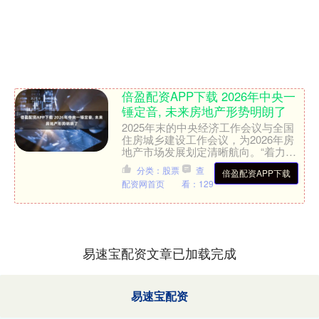
倍盈配资APP下载 2026年中央一
锤定音, 未来房地产形势明朗了
2025年末的中央经济工作会议与全国
住房城乡建设工作会议，为2026年房
地产市场发展划定清晰航向。“着力稳
定房地产市场”“因城施策控增量、去库
分类：股票
查
倍盈配资APP下载
存、优供给”的核心....
配资网首页
看：129
易速宝配资文章已加载完成
易速宝配资